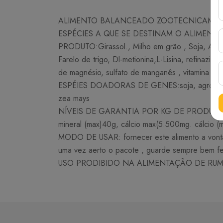
ALIMENTO BALANCEADO ZOOTECNICAMENT
ESPÉCIES A QUE SE DESTINAM O ALIMENTO:Ham
PRODUTO:Girassol., Milho em grão , Soja, Aveia 
Farelo de trigo, Dl-metionina,L-Lisina, refinazil, 
de magnésio, sulfato de manganês , vitamina A, 
ESPÉIES DOADORAS DE GENES:soja, agrobacterium
zea mays
NÍVEIS DE GARANTIA POR KG DE PRODUTO:protein
mineral (max)40g, cálcio max(5.500mg. cálcio 
MODO DE USAR: fornecer este alimento a vontade
uma vez aerto o pacote , guarde sempre bem fec
USO PRODIBIDO NA ALIMENTAÇÃO DE RUM