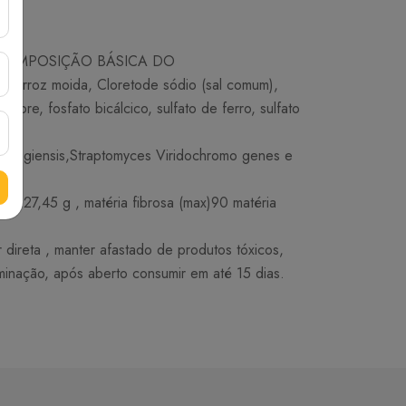
ter. COMPOSIÇÃO BÁSICA DO
 de arroz moida, Cloretode sódio (sal comum),
 cobre, fosfato bicálcico, sulfato de ferro, sulfato
in-giensis,Straptomyces Viridochromo genes e
27,45 g , matéria fibrosa (max)90 matéria
ireta , manter afastado de produtos tóxicos,
minação, após aberto consumir em até 15 dias.