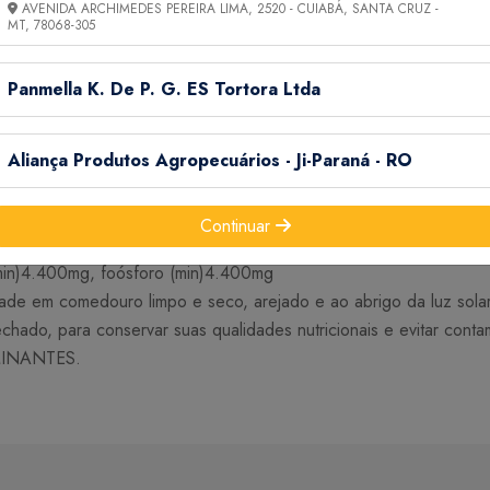
AVENIDA ARCHIMEDES PEREIRA LIMA, 2520 - CUIABÁ, SANTA CRUZ -
MT,
78068-305
E COM PROTEINAS, CÁLCIO E FÓSFORO.
ster, Gerbil, Topolino, Rato de laboratório, Mercol/Twis
Panmella K. De P. G. ES Tortora Ltda
com casca, Fruta cristalizada , Arroz, Clalcario calcitico, Casca
iodato de cálcio, milho integral moido, sulfato de cobalto, sulfato de
vitamina D3,Vitamina E, óxido de zinco e mold zap as.
Aliança Produtos Agropecuários - Ji-Paraná - RO
 tumefaciens, milho:agro bacterium temufaciens, bacillus thun
Continuar
a bruta (Min)152,5g. Umidade (max)98g, extrato etereo (min)1
(min)4.400mg, foósforo (min)4.400mg
 em comedouro limpo e seco, arejado e ao abrigo da luz solar d
hado, para conservar suas qualidades nutricionais e evitar conta
INANTES.