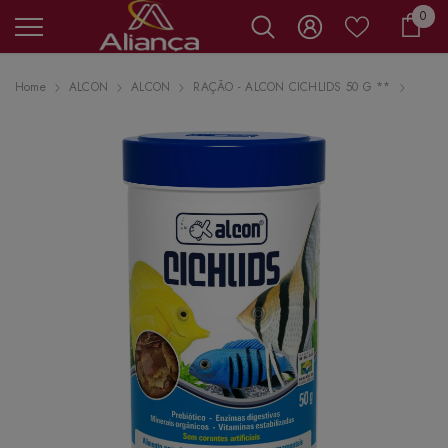
0 it
0
Carr
Home
ALCON
ALCON
RAÇÃO - ALCON CICHLIDS 50 G **