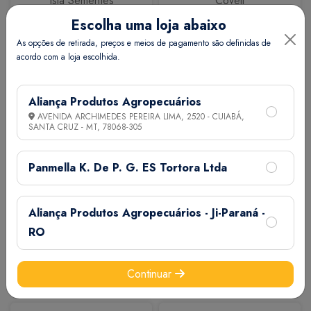
Isla Sementes
Coveli
Escolha uma loja abaixo
As opções de retirada, preços e meios de pagamento são definidas de
acordo com a loja escolhida.
Aliança Produtos Agropecuários
AVENIDA ARCHIMEDES PEREIRA LIMA, 2520 - CUIABÁ,
SANTA CRUZ - MT,
78068-305
Calbos
M7
Panmella K. De P. G. ES Tortora Ltda
Aliança Produtos Agropecuários - Ji-Paraná -
RO
Continuar
Extermix
Biovet