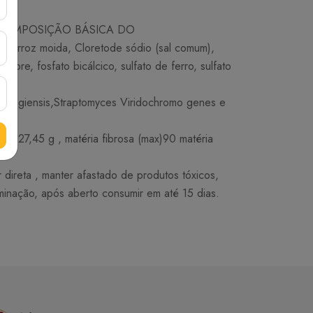
ter. COMPOSIÇÃO BÁSICA DO
 de arroz moida, Cloretode sódio (sal comum),
 cobre, fosfato bicálcico, sulfato de ferro, sulfato
in-giensis,Straptomyces Viridochromo genes e
27,45 g , matéria fibrosa (max)90 matéria
ireta , manter afastado de produtos tóxicos,
minação, após aberto consumir em até 15 dias.