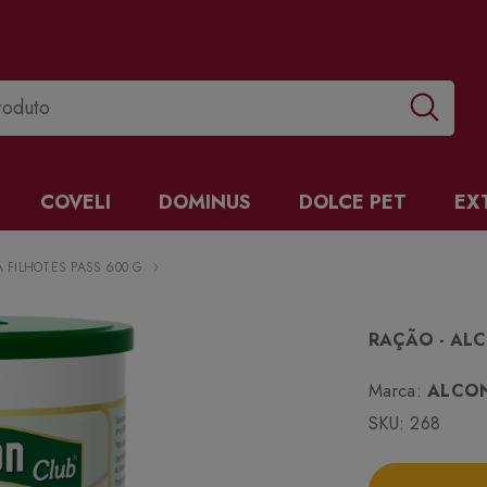
COVELI
DOMINUS
DOLCE PET
EX
 FILHOTES PASS 600 G
RAÇÃO - ALC
Marca:
ALCO
SKU:
268