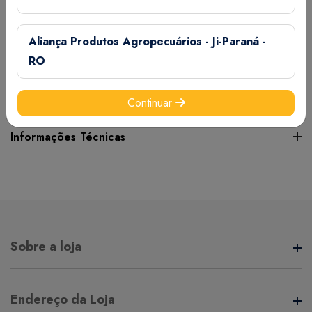
direta , manter afastado de produtos tóxicos, uma vez aerto
o pacote , guarde sempre bem fechado, para conservar
Aliança Produtos Agropecuários - Ji-Paraná -
suas qualidades nutricionais e evitar contaminação, após
RO
aberto consumir em até 15 dias. USO PRODIBIDO NA
ALIMENTAÇÃO DE RUMINANTES.
Continuar
Informações Técnicas
Certifique-se de verificar essas dimensões cuidadosamente
para evitar quaisquer inconvenientes e garantir que o
produto atenda às suas expectativas e necessidades.
Sobre a loja
Peso:
30 grama(s)
A Aliança Distribuidora é referência no mercado de
Endereço da Loja
distribuição comercial, mantendo com seus clientes e