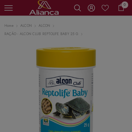
0 it
0
Carr
Home
ALCON
ALCON
RAÇÃO - ALCON CLUB REPTOLIFE BABY 25 G