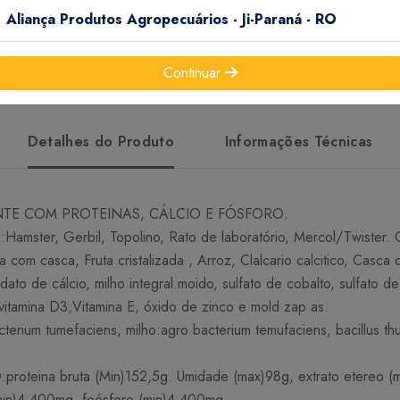
Aliança Produtos Agropecuários - Ji-Paraná - RO
Continuar
Detalhes do Produto
Informações Técnicas
E COM PROTEINAS, CÁLCIO E FÓSFORO.
ster, Gerbil, Topolino, Rato de laboratório, Mercol/Twis
com casca, Fruta cristalizada , Arroz, Clalcario calcitico, Casca
iodato de cálcio, milho integral moido, sulfato de cobalto, sulfato de
vitamina D3,Vitamina E, óxido de zinco e mold zap as.
 tumefaciens, milho:agro bacterium temufaciens, bacillus thun
a bruta (Min)152,5g. Umidade (max)98g, extrato etereo (min)1
(min)4.400mg, foósforo (min)4.400mg