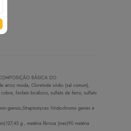
ter. COMPOSIÇÃO BÁSICA DO
 de arroz moida, Cloretode sódio (sal comum),
 cobre, fosfato bicálcico, sulfato de ferro, sulfato
in-giensis,Straptomyces Viridochromo genes e
27,45 g , matéria fibrosa (max)90 matéria