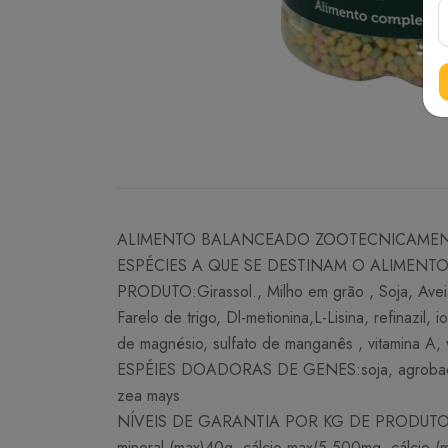
ALIMENTO BALANCEADO ZOOTECNICAMENT
ESPÉCIES A QUE SE DESTINAM O ALIMENTO:Ham
PRODUTO:Girassol., Milho em grão , Soja, Aveia 
Farelo de trigo, Dl-metionina,L-Lisina, refinazil, 
de magnésio, sulfato de manganês , vitamina A, 
ESPÉIES DOADORAS DE GENES:soja, agrobacterium
zea mays
NÍVEIS DE GARANTIA POR KG DE PRODUTO:protein
mineral (max)40g, cálcio max(5.500mg. cálcio 