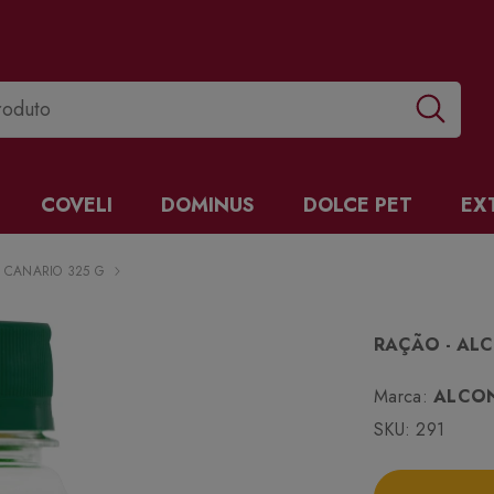
COVELI
DOMINUS
DOLCE PET
EX
 CANARIO 325 G
RAÇÃO - AL
Marca:
ALCO
SKU:
291