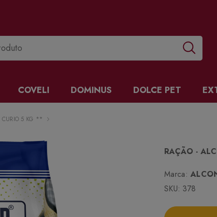
COVELI
DOMINUS
DOLCE PET
EX
 CURIO 5 KG **
RAÇÃO - ALC
Marca:
ALCO
SKU:
378