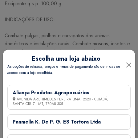
Excipiente q.s.p. 100,00 g
INDICAÇÕES DE USO:
Combate pulgas, piolhos e carrapatos dos animais
domésticos e instalações rurais. Combate moscas, insetos e
ácaros dos currais, estábulos, pocilgas, galinheiros e outras
Escolha uma loja abaixo
dependências rurais.
As opções de retirada, preços e meios de pagamento são definidas de
acordo com a loja escolhida.
MODO DE USAR:
Uso externo. Cobrir o corpo do animal com uma fina camada
Aliança Produtos Agropecuários
de pó espalhando bem entre os pelos. Polvilhar as
AVENIDA ARCHIMEDES PEREIRA LIMA, 2520 - CUIABÁ,
SANTA CRUZ - MT,
78068-305
instalações, esterqueiras, currais e cama dos animais com 50
g a 100 g do produto por m² para controlar as infestações
Panmella K. De P. G. ES Tortora Ltda
de moscas, ácaros e outros insetos, aplicando nos ninhos de
uma a duas colheres de sopa do produto. Usar duas vezes