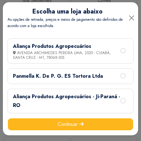
Isla Sementes
Coveli
Escolha uma loja abaixo
As opções de retirada, preços e meios de pagamento são definidas de
acordo com a loja escolhida.
Aliança Produtos Agropecuários
AVENIDA ARCHIMEDES PEREIRA LIMA, 2520 - CUIABÁ,
SANTA CRUZ - MT,
78068-305
Calbos
M7
Panmella K. De P. G. ES Tortora Ltda
Aliança Produtos Agropecuários - Ji-Paraná -
RO
Continuar
Extermix
Biovet