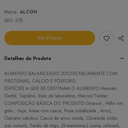
Marca:
ALCON
SKU:
278
Add Favori
Ver Preços
Detalhes do Produto
ALIMENTO BALANCEADO ZOOTECNICAMENTE COM
PROTEINAS, CÁLCIO E FÓSFORO.
ESPÉCIES A QUE SE DESTINAM O ALIMENTO:Hamster,
Gerbil, Topolino, Rato de laboratório, Mercol/Twister.
COMPOSIÇÃO BÁSICA DO PRODUTO:Girassol., Milho em
grão , Soja, Aveia com casca, Fruta cristalizada , Arroz,
Clalcario calcitico, Casca de arroz moida, Cloretode sódio
(sal comum), Farelo de trigo, Dl-metionina,L-Lisina, refinazil,