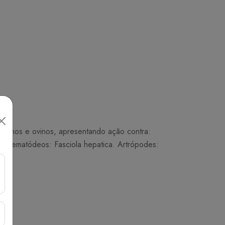
 bovinos e ovinos, apresentando ação contra:
 Trematódeos: Fasciola hepatica. Artrópodes: