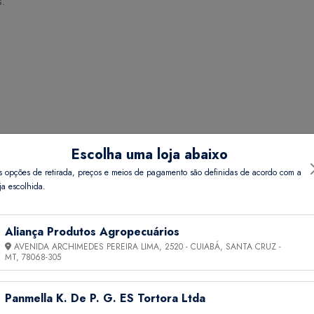
s.
Escolha uma loja abaixo
s opções de retirada, preços e meios de pagamento são definidas de acordo com a
ndicado para tratamento de endoparasitoses e ectoparasitoses dos
ja escolhida.
 Haemonchus contortus, Strongyloides spp e Oesophagostomum spp.
), Oestrus ovis (bicho da cabeça).
Aliança Produtos Agropecuários
AVENIDA ARCHIMEDES PEREIRA LIMA, 2520 - CUIABÁ, SANTA CRUZ -
MT,
78068-305
Panmella K. De P. G. ES Tortora Ltda