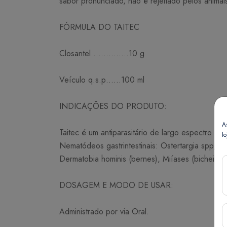
sabor pronunciado, não é rejeitado pelos animai
FÓRMULA DO TAITEC
Closantel …………..10 g
Veículo q.s.p……100 ml
INDICAÇÕES DO PRODUTO:
A
Taitec é um antiparasitário de largo espectro i
lo
Nematódeos gastrintestinais: Ostertargia spp,
Dermatobia hominis (bernes), Miíases (bicheiras
DOSAGEM E MODO DE USAR:
Administrado por via Oral.