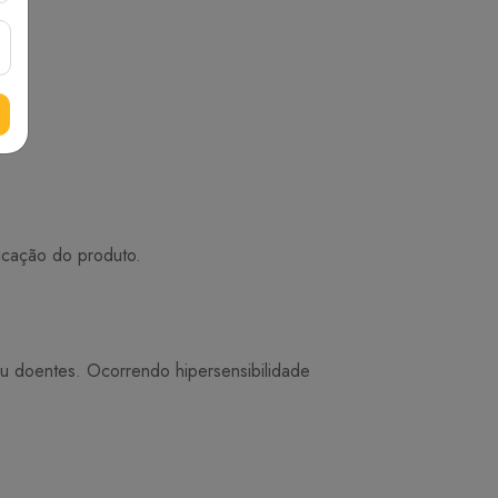
licação do produto.
ou doentes. Ocorrendo hipersensibilidade