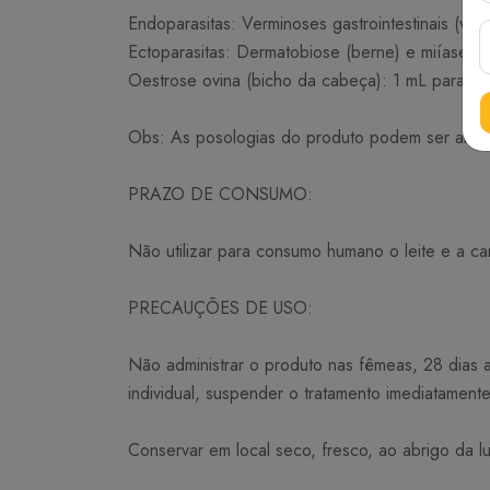
Endoparasitas: Verminoses gastrointestinais (ve
Ectoparasitas: Dermatobiose (berne) e miíases (
Oestrose ovina (bicho da cabeça): 1 mL para 10
Obs: As posologias do produto podem ser altera
PRAZO DE CONSUMO:
Não utilizar para consumo humano o leite e a ca
PRECAUÇÕES DE USO:
Não administrar o produto nas fêmeas, 28 dias 
individual, suspender o tratamento imediatamente
Conservar em local seco, fresco, ao abrigo da lu