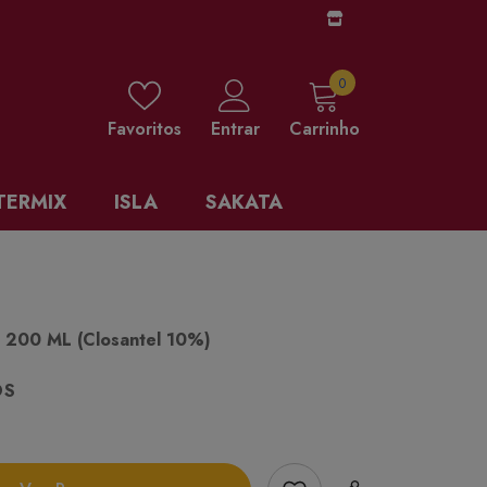
0 items
0
Favoritos
Entrar
Carrinho
TERMIX
ISLA
SAKATA
200 ML (closantel 10%)
OS