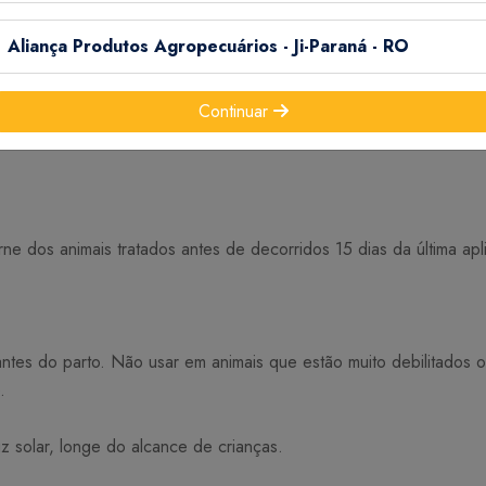
rmes) e Fasciolose: 1 mL/ 10kg de peso vivo.
Aliança Produtos Agropecuários - Ji-Paraná - RO
bicheiras): 3mL para 10kg de peso vivo.
 kg de peso vivo, em dose única.
Continuar
das conforme o critério do Médico Veterinário.
rne dos animais tratados antes de decorridos 15 dias da última ap
antes do parto. Não usar em animais que estão muito debilitados 
.
z solar, longe do alcance de crianças.