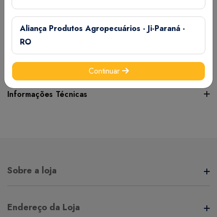
direta , manter afastado de produtos tóxicos, uma vez aerto
o pacote , guarde sempre bem fechado, para conservar
Aliança Produtos Agropecuários - Ji-Paraná -
suas qualidades nutricionais e evitar contaminação, após
RO
aberto consumir em até 15 dias. USO PRODIBIDO NA
ALIMENTAÇÃO DE RUMINANTES.
Continuar
Informações Técnicas
Certifique-se de verificar essas dimensões cuidadosamente
para evitar quaisquer inconvenientes e garantir que o
produto atenda às suas expectativas e necessidades.
Sobre a loja
Peso:
15 grama(s)
A Aliança Distribuidora é referência no mercado de
Endereço da Loja
distribuição comercial, mantendo com seus clientes e