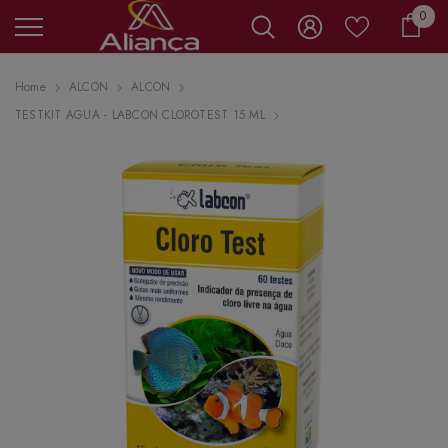
0 it
0
Carr
Home
ALCON
ALCON
TESTKIT AGUA - LABCON CLOROTEST 15 ML