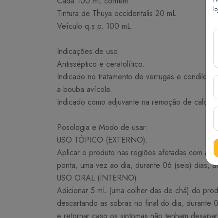
Cada 100 mL contém:
lo
Tintura de Thuya occidentalis 20 mL
Veículo q.s.p. 100 mL
Indicações de uso:
Antisséptico e ceratolítico.
Indicado no tratamento de verrugas e condiloma
a bouba avícola.
Indicado como adjuvante na remoção de calosi
Posologia e Modo de usar:
USO TÓPICO (EXTERNO):
Aplicar o produto nas regiões afetadas com au
ponta, uma vez ao dia, durante 06 (seis) dias, 
USO ORAL (INTERNO):
Adicionar 5 mL (uma colher das de chá) do prod
descartando as sobras no final do dia, durante
e retornar caso os sintomas não tenham desapar