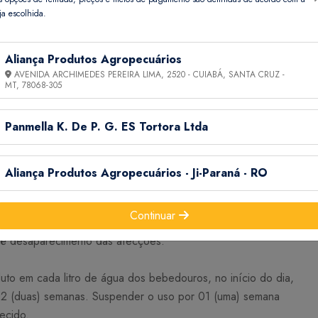
ja escolhida.
Aliança Produtos Agropecuários
AVENIDA ARCHIMEDES PEREIRA LIMA, 2520 - CUIABÁ, SANTA CRUZ -
MT,
78068-305
s, resultantes de processos infecciosos e de afecções como
Panmella K. De P. G. ES Tortora Ltda
dades em aves.
Aliança Produtos Agropecuários - Ji-Paraná - RO
Continuar
xílio de cotonete ou bastão com uma mecha de algodão na
até desaparecimento das afecções.
uto em cada litro de água dos bebedouros, no início do dia,
 02 (duas) semanas. Suspender o uso por 01 (uma) semana
ecido.