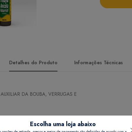
Detalhes do Produto
Informações Técnicas
AUXILIAR DA BOUBA, VERRUGAS E
Escolha uma loja abaixo
s opções de retirada, preços e meios de pagamento são definidas de acordo com a