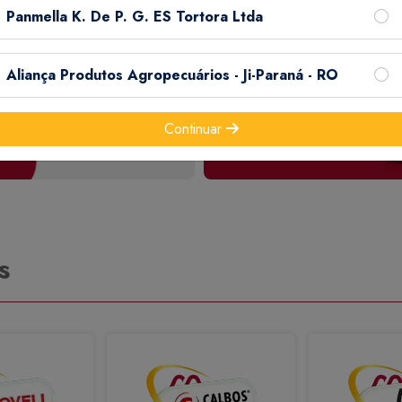
Panmella K. De P. G. ES Tortora Ltda
Aliança Produtos Agropecuários - Ji-Paraná - RO
Continuar
s