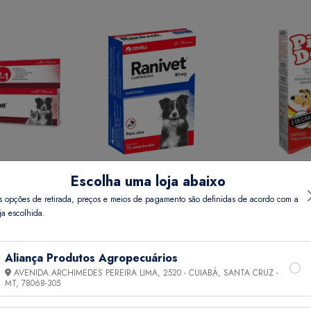
Escolha uma loja abaixo
REME 15 GR
RANIVET 80 MG COMP 12
PIPI DOG 20 
s opções de retirada, preços e meios de pagamento são definidas de acordo com a
ja escolhida.
Preço
Ver Preço
Ver 
Aliança Produtos Agropecuários
AVENIDA ARCHIMEDES PEREIRA LIMA, 2520 - CUIABÁ, SANTA CRUZ -
MT,
78068-305