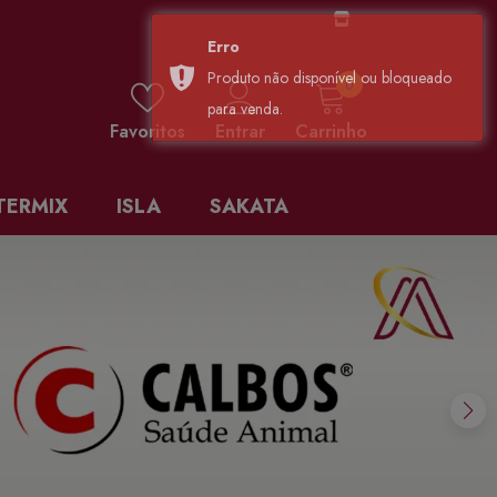
0 items
0
Favoritos
Entrar
Carrinho
TERMIX
ISLA
SAKATA