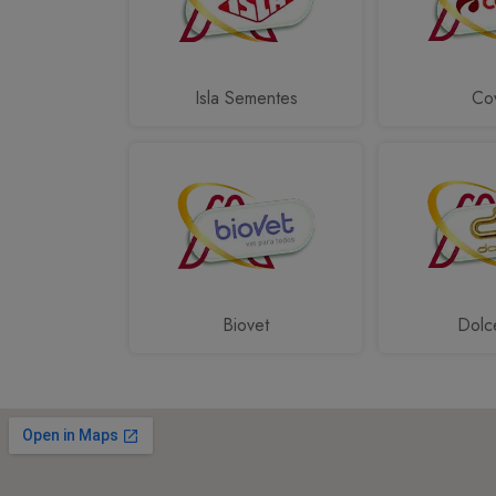
Isla Sementes
Cov
Biovet
Dolc