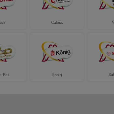
eli
Calbos
e Pet
Konig
Sa