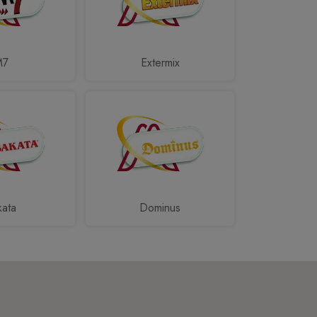
M7
Extermix
kata
Dominus