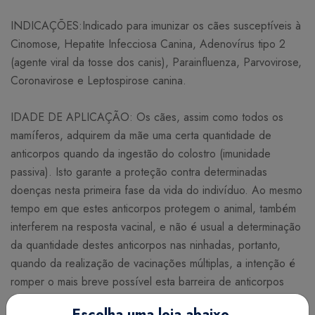
INDICAÇÕES:Indicado para imunizar os cães susceptíveis à
Cinomose, Hepatite Infecciosa Canina, Adenovírus tipo 2
(agente viral da tosse dos canis), Parainfluenza, Parvovirose,
Coronavirose e Leptospirose canina.
IDADE DE APLICAÇÃO: Os cães, assim como todos os
mamíferos, adquirem da mãe uma certa quantidade de
anticorpos quando da ingestão do colostro (imunidade
passiva). Isto garante a proteção contra determinadas
doenças nesta primeira fase da vida do indivíduo. Ao mesmo
tempo em que estes anticorpos protegem o animal, também
interferem na resposta vacinal, e não é usual a determinação
da quantidade destes anticorpos nas ninhadas, portanto,
quando da realização de vacinações múltiplas, a intenção é
romper o mais breve possível esta barreira de anticorpos
maternos e induzir a produção de anticorpos vacinais. Por
Escolha uma loja abaixo