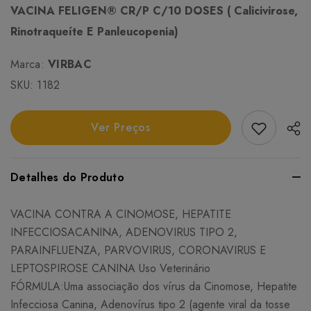
VACINA FELIGEN® CR/P C/10 DOSES ( Calicivirose,
Rinotraqueíte E Panleucopenia)
Marca:
VIRBAC
SKU:
1182
Add Favori
Ver Preços
Detalhes do Produto
VACINA CONTRA A CINOMOSE, HEPATITE
INFECCIOSACANINA, ADENOVIRUS TIPO 2,
PARAINFLUENZA, PARVOVIRUS, CORONAVIRUS E
LEPTOSPIROSE CANINA Uso Veterinário
FÓRMULA:Uma associação dos vírus da Cinomose, Hepatite
Infecciosa Canina, Adenovírus tipo 2 (agente viral da tosse