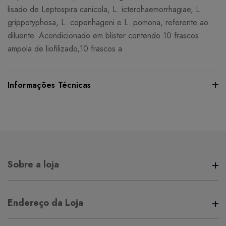
lisado de Leptospira canicola, L. icterohaemorrhagiae, L.
grippotyphosa, L. copenhageni e L. pomona, referente ao
diluente. Acondicionado em blister contendo 10 frascos
ampola de liofilizado,10 frascos a
Informações Técnicas
Certifique-se de verificar essas dimensões cuidadosamente
para evitar quaisquer inconvenientes e garantir que o
produto atenda às suas expectativas e necessidades.
Sobre a loja
Peso:
123 grama(s)
A Aliança Distribuidora é referência no mercado de
Endereço da Loja
distribuição comercial, mantendo com seus clientes e
fornecedores um vínculo de respeito e comprometimento,