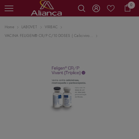
0 it
0
Carr
Home
LABOVET
VIRBAC
VACINA FELIGEN® CR/P C/10 DOSES ( Caliciviro...