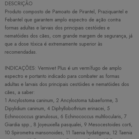
DESCRIÇÃO
Produto composto de Pamoato de Pirantel, Praziquantel e
Febantel que garantem amplo espectro de ação contra
formas adultas e larvais dos principais cestóides e
nematóides dos cães, com grande margem de segurança, já
que a dose tóxica é extremamente superior às
recomendadas.
INDICAÇÕES: Vermivet Plus é um vermífugo de amplo
espectro e portanto indicado para combater as formas
adultas e larvais dos principais cestóides e nematóides dos
cães, a saber:
1 Ancylostoma caninum, 2 Ancylostoma tubaeforme, 3
Dipylidium caninum, 4 Diphyllobothrium erinacei, 5
Echinococcus granulosus, 6 Echinococcus multilocularis, 7
Giardia spp., 8 Joyeuxiella pasqualei, 9 Mesocestoides corti,
10 Spirometra mansonoides, 11 Taenia hydatigena, 12 Taenia