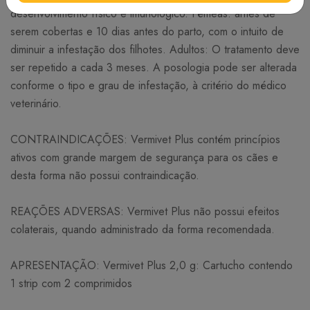
desenvolvimento físico e imunológico. Fêmeas: antes de
serem cobertas e 10 dias antes do parto, com o intuito de
diminuir a infestação dos filhotes. Adultos: O tratamento deve
ser repetido a cada 3 meses. A posologia pode ser alterada
conforme o tipo e grau de infestação, à critério do médico
veterinário.
CONTRAINDICAÇÕES: Vermivet Plus contém princípios
ativos com grande margem de segurança para os cães e
desta forma não possui contraindicação.
REAÇÕES ADVERSAS: Vermivet Plus não possui efeitos
colaterais, quando administrado da forma recomendada.
APRESENTAÇÃO: Vermivet Plus 2,0 g: Cartucho contendo
1 strip com 2 comprimidos