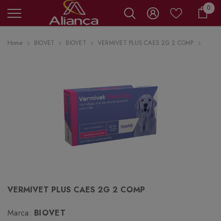
0 it
0
Carr
Home
BIOVET
BIOVET
VERMIVET PLUS CAES 2G 2 COMP
VERMIVET PLUS CAES 2G 2 COMP
Marca:
BIOVET