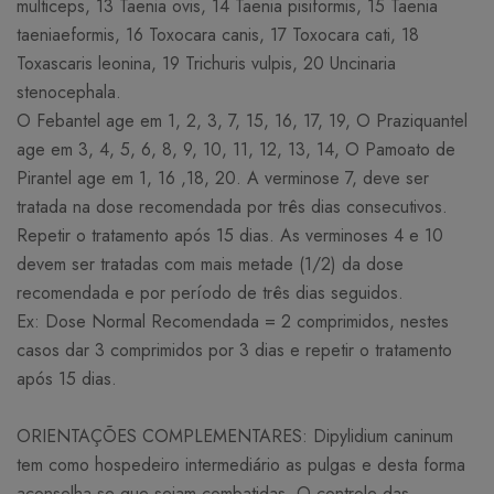
multiceps, 13 Taenia ovis, 14 Taenia pisiformis, 15 Taenia
taeniaeformis, 16 Toxocara canis, 17 Toxocara cati, 18
Toxascaris leonina, 19 Trichuris vulpis, 20 Uncinaria
stenocephala.
O Febantel age em 1, 2, 3, 7, 15, 16, 17, 19, O Praziquantel
age em 3, 4, 5, 6, 8, 9, 10, 11, 12, 13, 14, O Pamoato de
Pirantel age em 1, 16 ,18, 20. A verminose 7, deve ser
tratada na dose recomendada por três dias consecutivos.
Repetir o tratamento após 15 dias. As verminoses 4 e 10
devem ser tratadas com mais metade (1/2) da dose
recomendada e por período de três dias seguidos.
Ex: Dose Normal Recomendada = 2 comprimidos, nestes
casos dar 3 comprimidos por 3 dias e repetir o tratamento
após 15 dias.
ORIENTAÇÕES COMPLEMENTARES: Dipylidium caninum
tem como hospedeiro intermediário as pulgas e desta forma
aconselha-se que sejam combatidas. O controle das