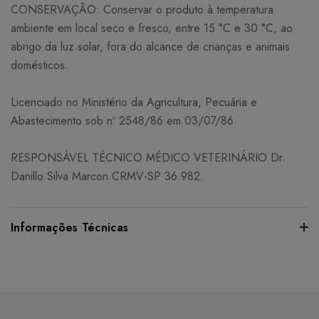
CONSERVAÇÃO: Conservar o produto à temperatura
ambiente em local seco e fresco, entre 15 °C e 30 °C, ao
abrigo da luz solar, fora do alcance de crianças e animais
domésticos.
Licenciado no Ministério da Agricultura, Pecuária e
Abastecimento sob nº 2548/86 em 03/07/86.
RESPONSÁVEL TÉCNICO MÉDICO VETERINÁRIO Dr.
Danillo Silva Marcon CRMV-SP 36.982.
Informações Técnicas
Certifique-se de verificar essas dimensões cuidadosamente
para evitar quaisquer inconvenientes e garantir que o
produto atenda às suas expectativas e necessidades.