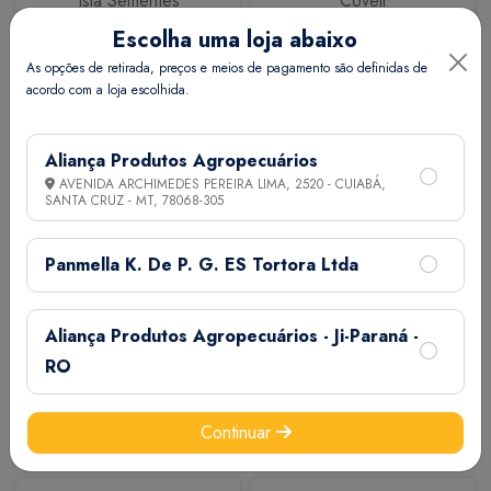
Isla Sementes
Coveli
Escolha uma loja abaixo
As opções de retirada, preços e meios de pagamento são definidas de
acordo com a loja escolhida.
Aliança Produtos Agropecuários
AVENIDA ARCHIMEDES PEREIRA LIMA, 2520 - CUIABÁ,
SANTA CRUZ - MT,
78068-305
Calbos
M7
Panmella K. De P. G. ES Tortora Ltda
Aliança Produtos Agropecuários - Ji-Paraná -
RO
Continuar
Extermix
Biovet