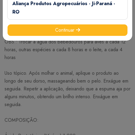
ANIMAIS EM CRESCIMENTO E ENGORDA: administrar 1,5
Aliança Produtos Agropecuários - Ji-Paraná -
mL para cada kg de peso corporal por animal,
RO
FÊMEAS EM LACTAÇÃO E REPRODUTORES: administrar 1
mL para cada 3 kg de peso corporal por animal.
Continuar
OBS.: Trocar a água dos bebedouros para aves a cada 12
horas, outras espécies a cada 8 horas e o leite, a cada 4
horas
Uso tópico. Após molhar o animal, aplique o produto ao
longo de seu dorso, massageando bem o pelo. Enxágue em
seguida. Repetir a aplicação, deixando que a espuma aja por
alguns minutos, obtendo um brilho intenso. Enxágue em
seguida.
COMPOSIÇÃO: