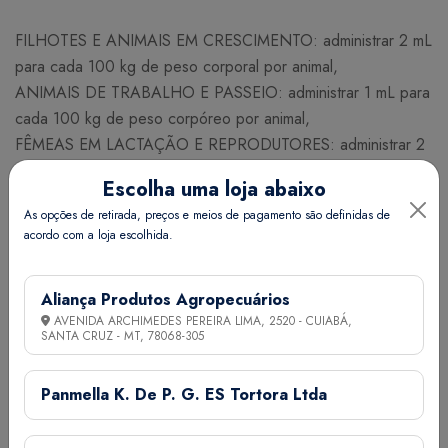
FILHOTES E ANIMAIS EM CRESCIMENTO: administrar 2 mL
para cada 100 kg de peso corporal por animal,
ANIMAIS DE TRABALHO E PASSEIO: administrar 1 mL para
cada 100 kg de peso corpóreo por animal,
FÊMEAS EM LACTAÇÃO E REPRODUTORES: administrar 2
mL para cada 100 kg de peso corpóreo por animal.
Escolha uma loja abaixo
As opções de retirada, preços e meios de pagamento são definidas de
OVINOS E CAPRINOS:
acordo com a loja escolhida.
ANIMAIS EM CRESCIMENTO, EM RECRIA E FÊMEAS
Aliança Produtos Agropecuários
DESCANSO: administrar 5 mL por animal,
AVENIDA ARCHIMEDES PEREIRA LIMA, 2520 - CUIABÁ,
FÊMEAS EM LACTAÇÃO: administrar 1,5 mL para cada 10
SANTA CRUZ - MT,
78068-305
kg de peso corporal por animal.
Panmella K. De P. G. ES Tortora Ltda
SUÍNOS: