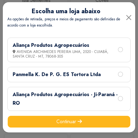
Isla Sementes
Coveli
Escolha uma loja abaixo
As opções de retirada, preços e meios de pagamento são definidas de
acordo com a loja escolhida.
Aliança Produtos Agropecuários
AVENIDA ARCHIMEDES PEREIRA LIMA, 2520 - CUIABÁ,
SANTA CRUZ - MT,
78068-305
Calbos
M7
Panmella K. De P. G. ES Tortora Ltda
Aliança Produtos Agropecuários - Ji-Paraná -
RO
Continuar
Extermix
Biovet