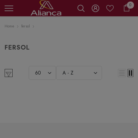
0 it
0
Carr
Home
fersol
FERSOL