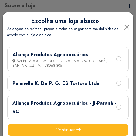
Sobre a loja
Escolha uma loja abaixo
A Aliança Distribuidora é referência no mercado de
Endereço da Loja
As opções de retirada, preços e meios de pagamento são definidas de
distribuição comercial, mantendo com seus clientes e
acordo com a loja escolhida.
fornecedores um vínculo de respeito e comprometimento,
, - - - ,
realizando assim uma aliança de sucesso.
Informações
Aliança Produtos Agropecuários
AVENIDA ARCHIMEDES PEREIRA LIMA, 2520 - CUIABÁ,
SANTA CRUZ - MT,
78068-305
Termos de Uso
Ajuda
Política de Privacidade
Panmella K. De P. G. ES Tortora Ltda
Minha Conta
Aliança Produtos Agropecuários - Ji-Paraná -
Meus Pedidos
RO
Meus Favoritos
Email:
Continuar