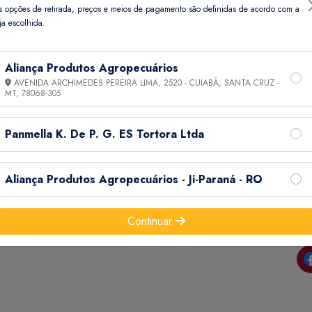
s opções de retirada, preços e meios de pagamento são definidas de acordo com a
ja escolhida.
Aliança Produtos Agropecuários
AVENIDA ARCHIMEDES PEREIRA LIMA, 2520 - CUIABÁ, SANTA CRUZ -
MT,
78068-305
Panmella K. De P. G. ES Tortora Ltda
Informações
Ajuda
Aliança Produtos Agropecuários - Ji-Paraná - RO
do
Termos de Uso
Minha Conta
Continuar
Política de
Meus Pedidos
o e
Privacidade
Meus Favoritos
a