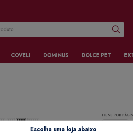
COVELI
DOMINUS
DOLCE PET
EX
ITENS POR PÁGI
Escolha uma loja abaixo