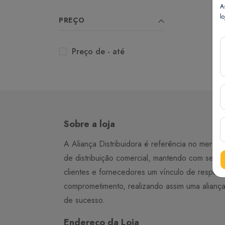
A
lo
PREÇO
Preço de - até
Sobre a loja
A Aliança Distribuidora é referência no merca
de distribuição comercial, mantendo com seus
clientes e fornecedores um vínculo de respeit
comprometimento, realizando assim uma alianç
de sucesso.
Endereço da Loja