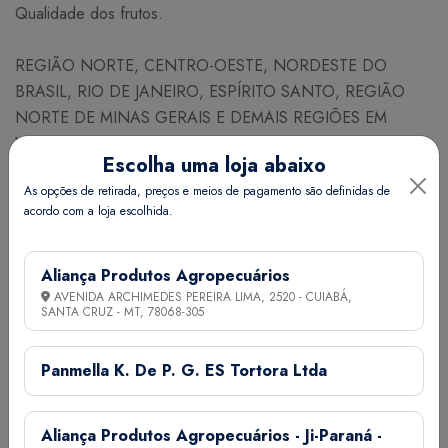
Qualidade dos frutos.
REGIÃO NORTE, CENTRO-OESTE, NORDESTE DO
BRASIL, RIO DE JANEIRO, ESPÍRITO SANTO, REGIÃO
NORTE DE MINAS GERAIS E DEMAIS REGIÕES EM
VERMELHO.
Escolha uma loja abaixo
JANEIRO FEVEREIRO MARÇO ABRIL MAIO JUNHO JULHO
As opções de retirada, preços e meios de pagamento são definidas de
AGOSTO SETEMBRO OUTUBRO NOVEMBRO
acordo com a loja escolhida.
DEZEMBRO
Espaçamento (cm) Linhas x Plantas 100 x 100
Aliança Produtos Agropecuários
AVENIDA ARCHIMEDES PEREIRA LIMA, 2520 - CUIABÁ,
Nº de plantas / ha 10.000
SANTA CRUZ - MT,
78068-305
Nº aproximado de sementes / g 7
Necessidade (g/ha) 2.800
Panmella K. De P. G. ES Tortora Ltda
Quant. de adubo NPK (g) por co 30
Quant. esterco (g) por cova 300
Germinação (dias) 4 a 8
Aliança Produtos Agropecuários - Ji-Paraná -