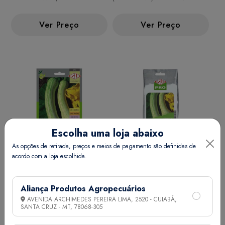
Ver Preço
Ver Preço
Escolha uma loja abaixo
As opções de retirada, preços e meios de pagamento são definidas de
acordo com a loja escolhida.
ABOB. MENINA BRAS.
ABOB. MENINA BRAS.
PRECOCE MT 20 ENV. 3 GR
PRECOCE P1E ALUM 100 GR
Aliança Produtos Agropecuários
AVENIDA ARCHIMEDES PEREIRA LIMA, 2520 - CUIABÁ,
Ver Preço
Ver Preço
SANTA CRUZ - MT,
78068-305