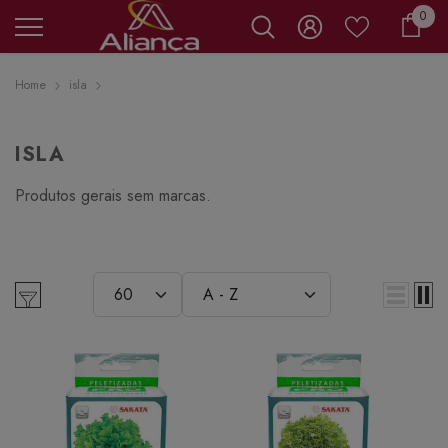
0 it
0
Carr
Home
isla
ISLA
Produtos gerais sem marcas.