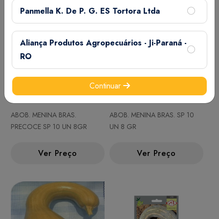
Panmella K. De P. G. ES Tortora Ltda
Aliança Produtos Agropecuários - Ji-Paraná -
RO
Continuar
ABOB. MENINA BRAS.
ABOB. MENINA BRAS. SP 10
PRECOCE SP 10 UN 8GR
UN 8 GR
Ver Preço
Ver Preço