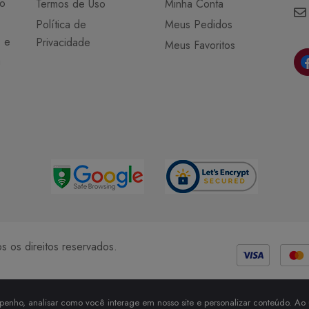
do
Termos de Uso
Minha Conta
Política de
Meus Pedidos
o e
Privacidade
Meus Favoritos
a
Métodos de Pagamento
 os direitos reservados.
enho, analisar como você interage em nosso site e personalizar conteúdo. Ao u