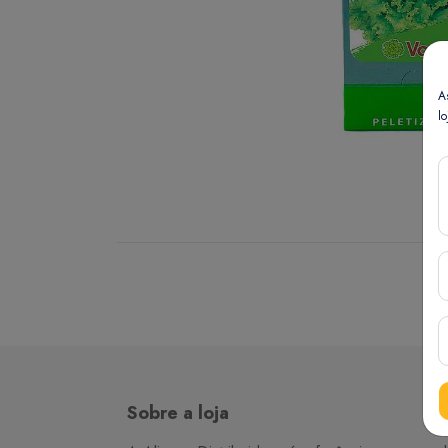
A
lo
Sobre a loja