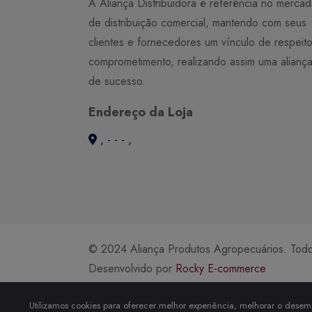
A Aliança Distribuidora é referência no merca
de distribuição comercial, mantendo com seus
clientes e fornecedores um vínculo de respeit
comprometimento, realizando assim uma alianç
de sucesso.
Endereço da Loja
, - - - ,
© 2024 Aliança Produtos Agropecuários. Todos
Desenvolvido por
Rocky E-commerce
Utilizamos cookies para oferecer melhor experiência, melhorar o desemp