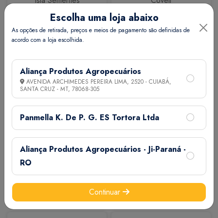
Isla Sementes
Coveli
Escolha uma loja abaixo
As opções de retirada, preços e meios de pagamento são definidas de
acordo com a loja escolhida.
Aliança Produtos Agropecuários
AVENIDA ARCHIMEDES PEREIRA LIMA, 2520 - CUIABÁ,
SANTA CRUZ - MT,
78068-305
Calbos
M7
Panmella K. De P. G. ES Tortora Ltda
Aliança Produtos Agropecuários - Ji-Paraná -
RO
Continuar
Extermix
Biovet