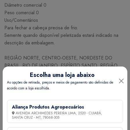
Diâmetro comercial 0
Peso comercial 0
Uso/Comentários
Para fechar a cabeça precisa de frio.
Semente quando disponível peletizada estará indicado na
descrição da embalagem.
REGIÃO NORTE, CENTRO-OESTE, NORDESTE DO
BRASIL, RIO DE JANEIRO, ESPÍRITO SANTO, REGIÃO
NORTE DE MINAS GERAIS
Escolha uma loja abaixo
ABRIL MAIO JUNHO JULHO
As opções de retirada, preços e meios de pagamento são definidas de
acordo com a loja escolhida.
NECESSIDADE DE SEMESTES PARA PLANTIO
Espaçamento (cm) Linhas x Plantas 30 x 20
Aliança Produtos Agropecuários
Nº de plantas / ha 167000
AVENIDA ARCHIMEDES PEREIRA LIMA, 2520 - CUIABÁ,
SANTA CRUZ - MT,
78068-305
Nº aproximado de sementes / g 728
Necessidade (g/ha) 800