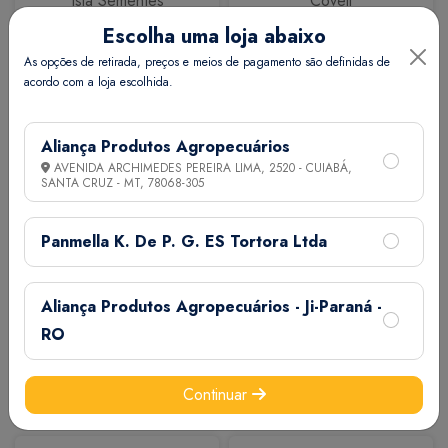
Isla Sementes
Coveli
Escolha uma loja abaixo
As opções de retirada, preços e meios de pagamento são definidas de
acordo com a loja escolhida.
Aliança Produtos Agropecuários
AVENIDA ARCHIMEDES PEREIRA LIMA, 2520 - CUIABÁ,
SANTA CRUZ - MT,
78068-305
Calbos
M7
Panmella K. De P. G. ES Tortora Ltda
Aliança Produtos Agropecuários - Ji-Paraná -
RO
Continuar
Extermix
Biovet