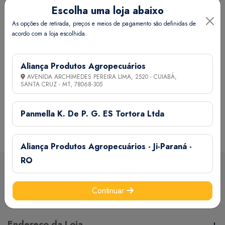
Posologia
Escolha uma loja abaixo
Suplementação individual:
As opções de retirada, preços e meios de pagamento são definidas de
• Aves pequenas: 10 gotas para cada bebedouro de 50 ml
acordo com a loja escolhida.
ou 50 g de alimento (ração, semente ou farinhada),
• Aves maiores: 20 gotas para cada bebedouro de 100 ml
Aliança Produtos Agropecuários
ou 100 g de alimento (ração, semente ou farinhada).
AVENIDA ARCHIMEDES PEREIRA LIMA, 2520 - CUIABÁ,
SANTA CRUZ - MT,
78068-305
Informações Técnicas
Panmella K. De P. G. ES Tortora Ltda
Certifique-se de verificar essas dimensões cuidadosamente
Aliança Produtos Agropecuários - Ji-Paraná -
para evitar quaisquer inconvenientes e garantir que o
produto atenda às suas expectativas e necessidades.
RO
Sobre a loja
Continuar
Peso:
30 grama(s)
A Aliança Distribuidora é referência no mercado de
Endereço da Loja