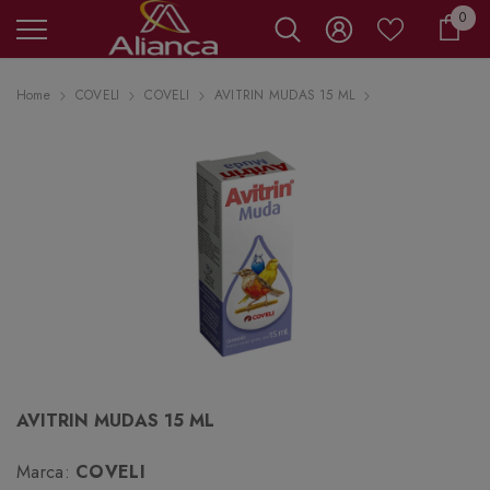
0 it
0
Carr
Home
COVELI
COVELI
AVITRIN MUDAS 15 ML
AVITRIN MUDAS 15 ML
Marca:
COVELI