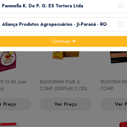
Ver Preço
Panmella K. De P. G. ES Tortora Ltda
Aliança Produtos Agropecuários - Ji-Paraná - RO
Continuar
R 15 ML (vias
BULVERMIN PLUS 4
BULVITAN SI
as)
COMP (DISPLAY C/30)
COMP
r Preço
Ver Preço
Ver 