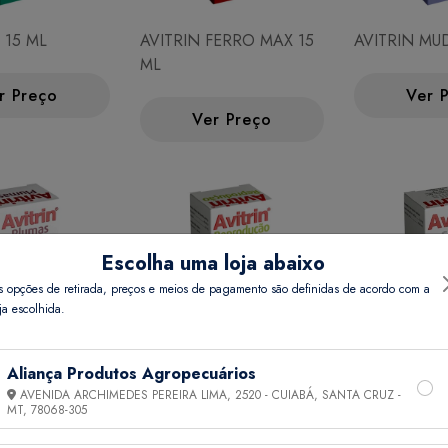
 15 ML
AVITRIN FERRO MAX 15
AVITRIN MU
ML
r Preço
Ver 
Ver Preço
Escolha uma loja abaixo
s opções de retirada, preços e meios de pagamento são definidas de acordo com a
ja escolhida.
Aliança Produtos Agropecuários
S 15 ML
AVITRIN REPRODUCAO
AVITRIN SUL
AVENIDA ARCHIMEDES PEREIRA LIMA, 2520 - CUIABÁ, SANTA CRUZ -
MT,
78068-305
15 ML
r Preço
Ver 