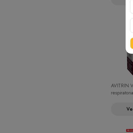
AVITRIN V
respiratori
Ve