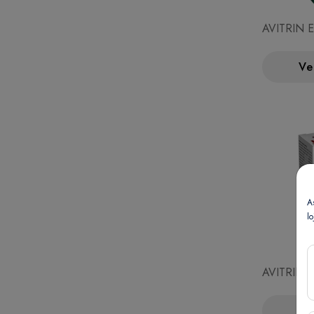
AVITRIN E
Ve
A
lo
AVITRIN P
Ve