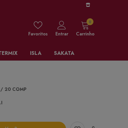
0 items
0
Favoritos
Entrar
Carrinho
TERMIX
ISLA
SAKATA
/ 20 COMP
I