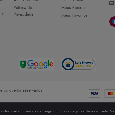
Política de
Meus Pedidos
o e
Privacidade
Meus Favoritos
a
Métodos de Pagamento
 os direitos reservados.
enho, analisar como você interage em nosso site e personalizar conteúdo. Ao u