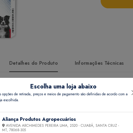
Detalhes do Produto
Informações Técnicas
Escolha uma loja abaixo
icum)
s opções de retirada, preços e meios de pagamento são definidas de acordo com a
ja escolhida.
omer fezes)
Aliança Produtos Agropecuários
ais (cães e gatos) que convivem com o animal que apresenta copro
AVENIDA ARCHIMEDES PEREIRA LIMA, 2520 - CUIABÁ, SANTA CRUZ -
MT,
78068-305