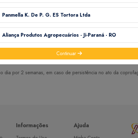
de peso corpóreo
Panmella K. De P. G. ES Tortora Ltda
o em animais que apresentam deficiência freqüente de má absorç
Aliança Produtos Agropecuários - Ji-Paraná - RO
: não administrar em filhotes com menos de oito semanas, durante
ê-las imediatamente, para que o cão ou gato tente novamente inge
Continuar
 dia por 2 semanas, em caso de persistência no ato da coprofagi
Informações
Ajuda
do
Termos de Uso
Minha Conta