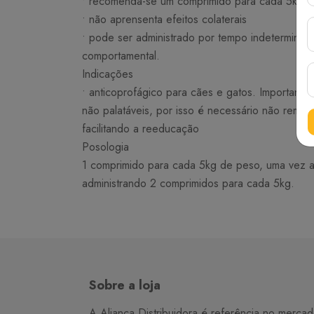
• recomenda-se um comprimido para cada 5kg 
• não aprensenta efeitos colaterais
• pode ser administrado por tempo indeterminad
comportamental.
Indicações
• anticoprofágico para cães e gatos. Importante
não palatáveis, por isso é necessário não remov
facilitando a reeducação
Posologia
1 comprimido para cada 5kg de peso, uma vez ao
administrando 2 comprimidos para cada 5kg.
Sobre a loja
A Aliança Distribuidora é referência no merca