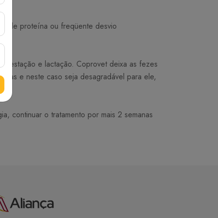
ão de proteína ou freqüente desvio
 a gestação e lactação. Coprovet deixa as fezes
ri-las e neste caso seja desagradável para ele,
a, continuar o tratamento por mais 2 semanas