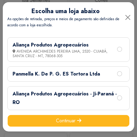
Isla Sementes
Coveli
Escolha uma loja abaixo
As opções de retirada, preços e meios de pagamento são definidas de
acordo com a loja escolhida.
Aliança Produtos Agropecuários
AVENIDA ARCHIMEDES PEREIRA LIMA, 2520 - CUIABÁ,
SANTA CRUZ - MT,
78068-305
Calbos
M7
Panmella K. De P. G. ES Tortora Ltda
Aliança Produtos Agropecuários - Ji-Paraná -
RO
Continuar
Extermix
Biovet