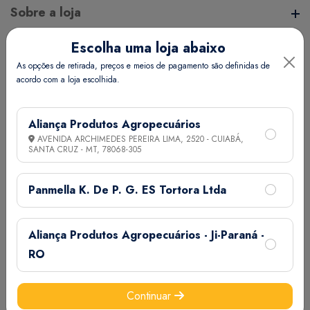
Sobre a loja
Escolha uma loja abaixo
A Aliança Distribuidora é referência no mercado de
Endereço da Loja
As opções de retirada, preços e meios de pagamento são definidas de
distribuição comercial, mantendo com seus clientes e
acordo com a loja escolhida.
fornecedores um vínculo de respeito e comprometimento,
, - - - ,
realizando assim uma aliança de sucesso.
Informações
Aliança Produtos Agropecuários
AVENIDA ARCHIMEDES PEREIRA LIMA, 2520 - CUIABÁ,
SANTA CRUZ - MT,
78068-305
Termos de Uso
Ajuda
Política de Privacidade
Panmella K. De P. G. ES Tortora Ltda
Minha Conta
Aliança Produtos Agropecuários - Ji-Paraná -
Meus Pedidos
RO
Meus Favoritos
Email:
Continuar