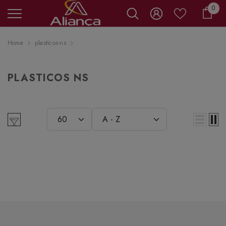
0 it
0
Carr
Home
plasticos-ns
PLASTICOS NS