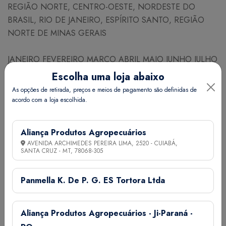
REGIÃO NORTE, CENTRO-OESTE, NORDESTE DO
BRASIL, RIO DE JANEIRO, ESPÍRITO SANTO, REGIÃO
NORTE DE MINAS GERAIS
JANEIRO FEVEREIRO MARÇO ABRIL MAIO JUNHO JULHO
AGOSTO SETEMBRO OUTUBRO NOVEMBRO
Escolha uma loja abaixo
DEZEMBRO
As opções de retirada, preços e meios de pagamento são definidas de
acordo com a loja escolhida.
NECESSIDADE DE SEMESTES PARA PLANTIO
Espaçamento (cm) Linhas x Plantas 100 x 50
Aliança Produtos Agropecuários
Nº de plantas / ha 20000
AVENIDA ARCHIMEDES PEREIRA LIMA, 2520 - CUIABÁ,
Nº aproximado de sementes / g 227
SANTA CRUZ - MT,
78068-305
Necessidade (g/ha) 400
Quant. de adubo NPK (g) por co 30
Panmella K. De P. G. ES Tortora Ltda
Quant. esterco (g) por cova 150
Germinação (dias) 7 a 14
Aliança Produtos Agropecuários - Ji-Paraná -