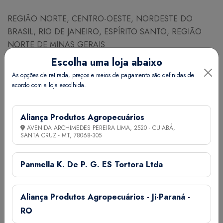
REGIÃO NORTE, CENTRO-OESTE, NORDESTE DO
BRASIL, RIO DE JANEIRO, ESPÍRITO SANTO, REGIÃO
NORTE DE MINAS GERAIS
ABRIL MAIO JUNHO
Escolha uma loja abaixo
As opções de retirada, preços e meios de pagamento são definidas de
NECESSIDADE DE SEMESTES PARA PLANTIO
acordo com a loja escolhida.
Espaçamento (cm) Linhas x Plantas 30 x 10
Nº de plantas / ha 330000
Aliança Produtos Agropecuários
Nº aproximado de sementes / g 260
AVENIDA ARCHIMEDES PEREIRA LIMA, 2520 - CUIABÁ,
Necessidade (Kg/ha) 2,5
SANTA CRUZ - MT,
78068-305
Quant. de adubo NPK (g) por co 30
Quant. esterco (g) por cova 1,5K
Panmella K. De P. G. ES Tortora Ltda
Germinação (dias) 6 a 12
Aliança Produtos Agropecuários - Ji-Paraná -
Informações Técnicas
RO