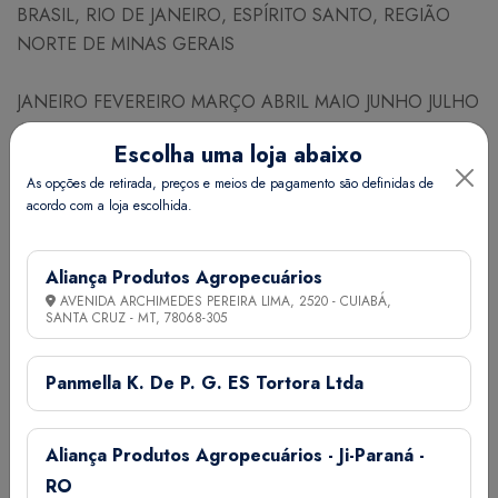
BRASIL, RIO DE JANEIRO, ESPÍRITO SANTO, REGIÃO
NORTE DE MINAS GERAIS
JANEIRO FEVEREIRO MARÇO ABRIL MAIO JUNHO JULHO
AGOSTO SETEMBRO OUTUBRO NOVEMBRO
Escolha uma loja abaixo
DEZEMBRO
As opções de retirada, preços e meios de pagamento são definidas de
acordo com a loja escolhida.
NECESSIDADE DE SEMESTES PARA PLANTIO
Espaçamento (cm) Linhas x Plantas 20 x 5
Nº de plantas / ha 1.000.000
Aliança Produtos Agropecuários
AVENIDA ARCHIMEDES PEREIRA LIMA, 2520 - CUIABÁ,
Necessidade (kg/ha) 5
SANTA CRUZ - MT,
78068-305
Nº aproximado de sementes calibradas / g 613
Quant. de adubo NPK (g) por co 300
Panmella K. De P. G. ES Tortora Ltda
Quant. esterco (g) por cova 1,5K
Germinação (dias) 7 a 14
Aliança Produtos Agropecuários - Ji-Paraná -
RO