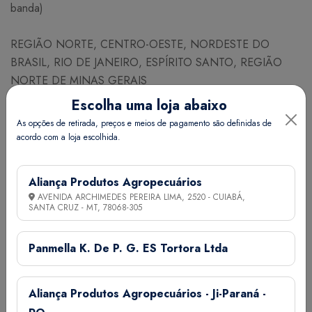
banda)
REGIÃO NORTE, CENTRO-OESTE, NORDESTE DO
BRASIL, RIO DE JANEIRO, ESPÍRITO SANTO, REGIÃO
NORTE DE MINAS GERAIS
JANEIRO FEVEREIRO MARÇO ABRIL MAIO JUNHO JULHO
Escolha uma loja abaixo
AGOSTO SETEMBRO OUTUBRO NOVEMBRO
As opções de retirada, preços e meios de pagamento são definidas de
DEZEMBRO
acordo com a loja escolhida.
Espaçamento (cm) Linhas x Plantas 20 x 10
Aliança Produtos Agropecuários
Nº de plantas / ha 500000
AVENIDA ARCHIMEDES PEREIRA LIMA, 2520 - CUIABÁ,
Nº aproximado de sementes / g 84
SANTA CRUZ - MT,
78068-305
Necessidade (Kg/ha) 16,5
Quant. de adubo NPK (g) por co 300
Panmella K. De P. G. ES Tortora Ltda
Quant. esterco (g) por cova 1,5K
Germinação (dias) 7 a 21
Aliança Produtos Agropecuários - Ji-Paraná -