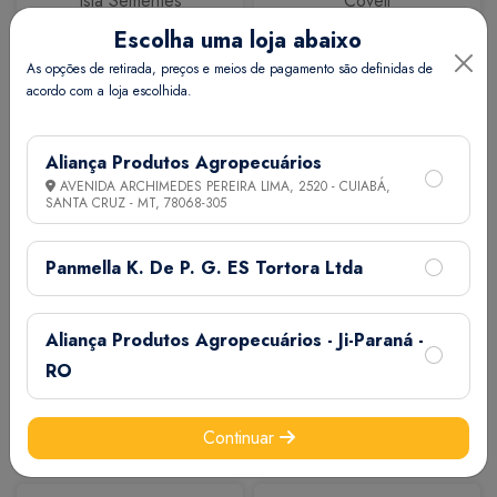
Isla Sementes
Coveli
Escolha uma loja abaixo
As opções de retirada, preços e meios de pagamento são definidas de
acordo com a loja escolhida.
Aliança Produtos Agropecuários
AVENIDA ARCHIMEDES PEREIRA LIMA, 2520 - CUIABÁ,
SANTA CRUZ - MT,
78068-305
Calbos
M7
Panmella K. De P. G. ES Tortora Ltda
Aliança Produtos Agropecuários - Ji-Paraná -
RO
Continuar
Extermix
Biovet