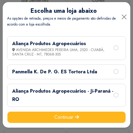
Isla Sementes
Coveli
Escolha uma loja abaixo
As opções de retirada, preços e meios de pagamento são definidas de
acordo com a loja escolhida.
Aliança Produtos Agropecuários
AVENIDA ARCHIMEDES PEREIRA LIMA, 2520 - CUIABÁ,
SANTA CRUZ - MT,
78068-305
Calbos
M7
Panmella K. De P. G. ES Tortora Ltda
Aliança Produtos Agropecuários - Ji-Paraná -
RO
Continuar
Extermix
Biovet