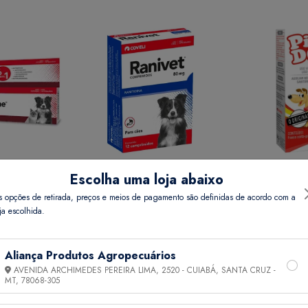
Escolha uma loja abaixo
REME 15 GR
RANIVET 80 MG COMP 12
PIPI DOG 20 
s opções de retirada, preços e meios de pagamento são definidas de acordo com a
ja escolhida.
Preço
Ver Preço
Ver 
Aliança Produtos Agropecuários
AVENIDA ARCHIMEDES PEREIRA LIMA, 2520 - CUIABÁ, SANTA CRUZ -
MT,
78068-305