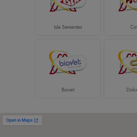
Isla Sementes
Cov
Biovet
Dolc