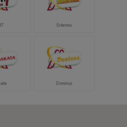
M7
Extermix
kata
Dominus