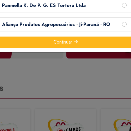
Panmella K. De P. G. ES Tortora Ltda
Aliança Produtos Agropecuários - Ji-Paraná - RO
Continuar
s