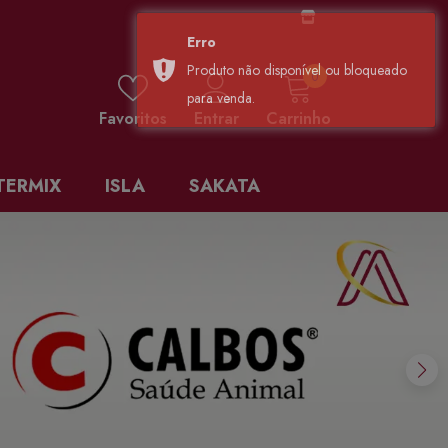
0 items
0
Favoritos
Entrar
Carrinho
TERMIX
ISLA
SAKATA