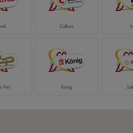
eli
Calbos
e Pet
Konig
Sa