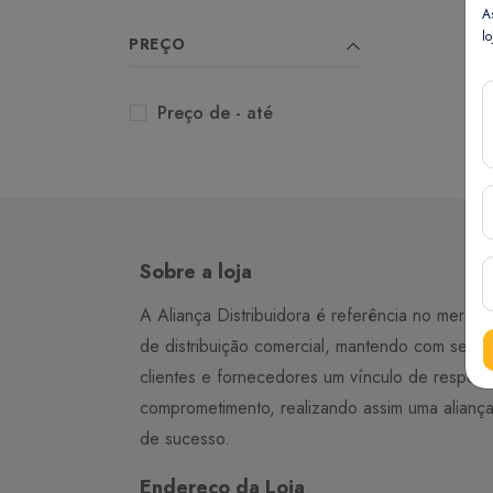
A
lo
PREÇO
Preço de - até
Sobre a loja
A Aliança Distribuidora é referência no merca
de distribuição comercial, mantendo com seus
clientes e fornecedores um vínculo de respeit
comprometimento, realizando assim uma alianç
de sucesso.
Endereço da Loja