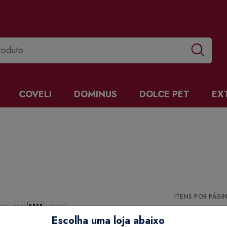
COVELI
DOMINUS
DOLCE PET
EX
ITENS POR PÁGI
Escolha uma loja abaixo