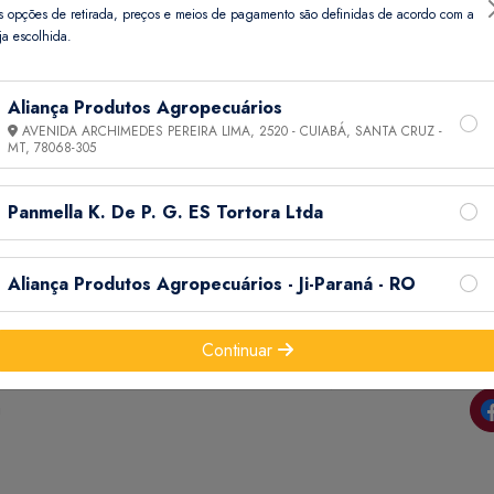
s opções de retirada, preços e meios de pagamento são definidas de acordo com a
ja escolhida.
Aliança Produtos Agropecuários
AVENIDA ARCHIMEDES PEREIRA LIMA, 2520 - CUIABÁ, SANTA CRUZ -
MT,
78068-305
Panmella K. De P. G. ES Tortora Ltda
Informações
Ajuda
Aliança Produtos Agropecuários - Ji-Paraná - RO
do
Termos de Uso
Minha Conta
Continuar
Política de
Meus Pedidos
o e
Privacidade
Meus Favoritos
a