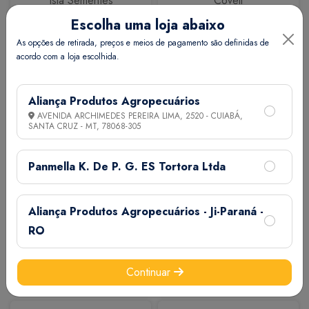
Isla Sementes
Coveli
Escolha uma loja abaixo
As opções de retirada, preços e meios de pagamento são definidas de
acordo com a loja escolhida.
Aliança Produtos Agropecuários
AVENIDA ARCHIMEDES PEREIRA LIMA, 2520 - CUIABÁ,
SANTA CRUZ - MT,
78068-305
Calbos
M7
Panmella K. De P. G. ES Tortora Ltda
Aliança Produtos Agropecuários - Ji-Paraná -
RO
Continuar
Extermix
Biovet