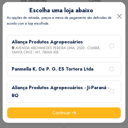
Isla Sementes
Coveli
Escolha uma loja abaixo
As opções de retirada, preços e meios de pagamento são definidas de
acordo com a loja escolhida.
Aliança Produtos Agropecuários
AVENIDA ARCHIMEDES PEREIRA LIMA, 2520 - CUIABÁ,
SANTA CRUZ - MT,
78068-305
Calbos
M7
Panmella K. De P. G. ES Tortora Ltda
Aliança Produtos Agropecuários - Ji-Paraná -
RO
Continuar
Extermix
Biovet