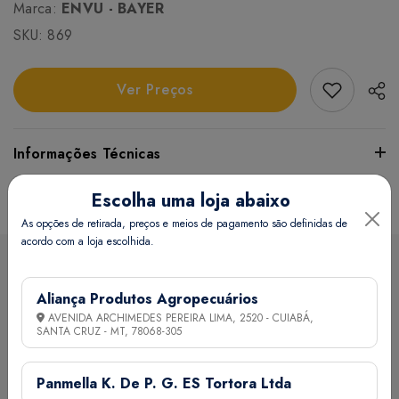
Marca:
ENVU - BAYER
SKU:
869
Add Favori
Ver Preços
Informações Técnicas
Escolha uma loja abaixo
Certifique-se de verificar essas dimensões cuidadosamente
para evitar quaisquer inconvenientes e garantir que o
As opções de retirada, preços e meios de pagamento são definidas de
acordo com a loja escolhida.
produto atenda às suas expectativas e necessidades.
Sobre a loja
Aliança Produtos Agropecuários
Peso:
44 grama(s)
AVENIDA ARCHIMEDES PEREIRA LIMA, 2520 - CUIABÁ,
SANTA CRUZ - MT,
78068-305
A Aliança Distribuidora é referência no mercado de
Endereço da Loja
distribuição comercial, mantendo com seus clientes e
Panmella K. De P. G. ES Tortora Ltda