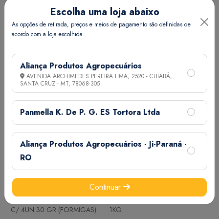
Escolha uma loja abaixo
K-OTHRINE TRADE SC 25 30
MAXFORCE PRIME IP RB DS C/
As opções de retirada, preços e meios de pagamento são definidas de
acordo com a loja escolhida.
ML
4UN 30GR (BARATAS)
Ver Preço
Ver Preço
Aliança Produtos Agropecuários
AVENIDA ARCHIMEDES PEREIRA LIMA, 2520 - CUIABÁ,
SANTA CRUZ - MT,
78068-305
Panmella K. De P. G. ES Tortora Ltda
Aliança Produtos Agropecuários - Ji-Paraná -
RO
Continuar
MAXFORCE QUANTUM RB DS
RACUMIN PO PROF. CP0,75
C/ 4UN 30 GR (FORMIGAS)
1KG