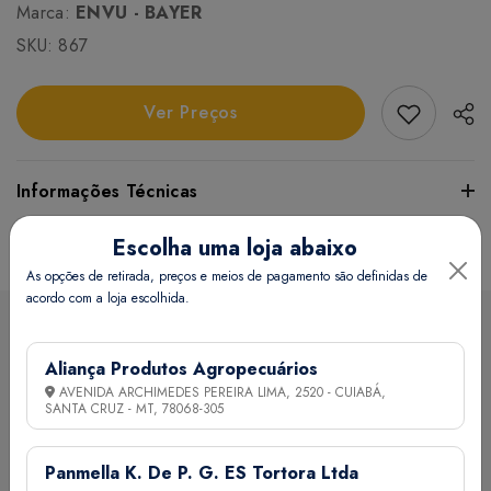
Marca:
ENVU - BAYER
SKU:
867
Add Favori
Ver Preços
Informações Técnicas
Escolha uma loja abaixo
Certifique-se de verificar essas dimensões cuidadosamente
para evitar quaisquer inconvenientes e garantir que o
As opções de retirada, preços e meios de pagamento são definidas de
acordo com a loja escolhida.
produto atenda às suas expectativas e necessidades.
Sobre a loja
Aliança Produtos Agropecuários
Peso:
210 grama(s)
AVENIDA ARCHIMEDES PEREIRA LIMA, 2520 - CUIABÁ,
SANTA CRUZ - MT,
78068-305
A Aliança Distribuidora é referência no mercado de
Endereço da Loja
distribuição comercial, mantendo com seus clientes e
Panmella K. De P. G. ES Tortora Ltda