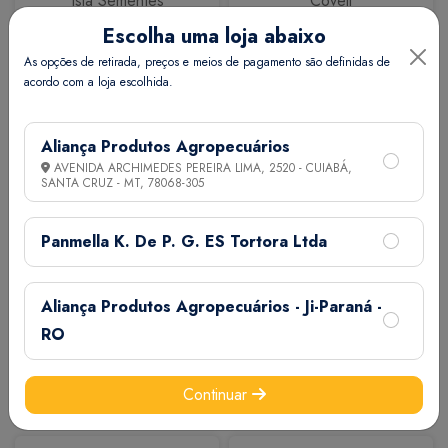
Isla Sementes
Coveli
Escolha uma loja abaixo
As opções de retirada, preços e meios de pagamento são definidas de
acordo com a loja escolhida.
Aliança Produtos Agropecuários
AVENIDA ARCHIMEDES PEREIRA LIMA, 2520 - CUIABÁ,
SANTA CRUZ - MT,
78068-305
Calbos
M7
Panmella K. De P. G. ES Tortora Ltda
Aliança Produtos Agropecuários - Ji-Paraná -
RO
Continuar
Extermix
Biovet