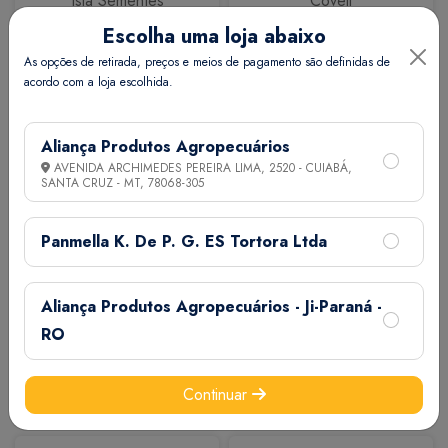
Isla Sementes
Coveli
Escolha uma loja abaixo
As opções de retirada, preços e meios de pagamento são definidas de
acordo com a loja escolhida.
Aliança Produtos Agropecuários
AVENIDA ARCHIMEDES PEREIRA LIMA, 2520 - CUIABÁ,
SANTA CRUZ - MT,
78068-305
Calbos
M7
Panmella K. De P. G. ES Tortora Ltda
Aliança Produtos Agropecuários - Ji-Paraná -
RO
Continuar
Extermix
Biovet