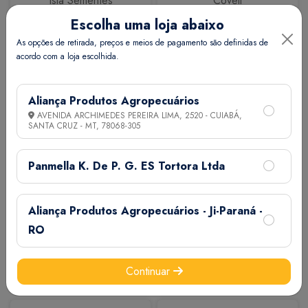
Isla Sementes
Coveli
Escolha uma loja abaixo
As opções de retirada, preços e meios de pagamento são definidas de
acordo com a loja escolhida.
Aliança Produtos Agropecuários
AVENIDA ARCHIMEDES PEREIRA LIMA, 2520 - CUIABÁ,
SANTA CRUZ - MT,
78068-305
Calbos
M7
Panmella K. De P. G. ES Tortora Ltda
Aliança Produtos Agropecuários - Ji-Paraná -
RO
Continuar
Extermix
Biovet