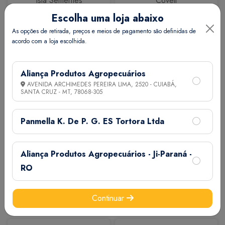
Isla Sementes
Coveli
Escolha uma loja abaixo
As opções de retirada, preços e meios de pagamento são definidas de
acordo com a loja escolhida.
Aliança Produtos Agropecuários
AVENIDA ARCHIMEDES PEREIRA LIMA, 2520 - CUIABÁ,
SANTA CRUZ - MT,
78068-305
Calbos
M7
Panmella K. De P. G. ES Tortora Ltda
Aliança Produtos Agropecuários - Ji-Paraná -
RO
Continuar
Extermix
Biovet